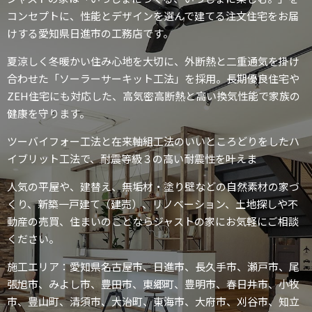
コンセプトに、性能とデザインを選んで建てる注文住宅をお届
けする愛知県日進市の工務店です。
夏涼しく冬暖かい住み心地を大切に、外断熱と二重通気を掛け
合わせた「ソーラーサーキット工法」を採用。長期優良住宅や
ZEH住宅にも対応した、高気密高断熱と高い換気性能で家族の
健康を守ります。
ツーバイフォー工法と在来軸組工法のいいところどりをしたハ
イブリット工法で、耐震等級３の高い耐震性を叶えま
人気の平屋や、建替え、無垢材・塗り壁などの自然素材の家づ
くり、新築一戸建て（建売）、リノベーション、土地探しや不
動産の売買、住まいのことならジャストの家にお気軽にご相談
ください。
施工エリア：愛知県名古屋市、日進市、長久手市、瀬戸市、尾
張旭市、みよし市、豊田市、東郷町、豊明市、春日井市、小牧
市、豊山町、清須市、大治町、東海市、大府市、刈谷市、知立