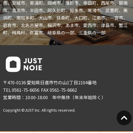
市、安城市、東浦町、岡崎市、蒲群市、幸田町、西尾市、碧南
市、高浜市、半田市、阿久比町、知多市、常滑市、武豊町、美
浜町、南知多町、犬山市、扶桑町、大口町、江南市、一宮市、
岩倉市、北名古屋市、稲沢市、あま市、愛西市、津島市、蟹江
町、飛鳥村、弥富市、岐阜県の一部、三重県の一部
〒470-0136 愛知県日進市竹の山1丁目2104番地
TEL 0561-75-6656 FAX 0561-75-6662
営業時間：10:00-18:00 年中無休（年末年始除く）
Copyright ©JUST Inc. All rights reserved.